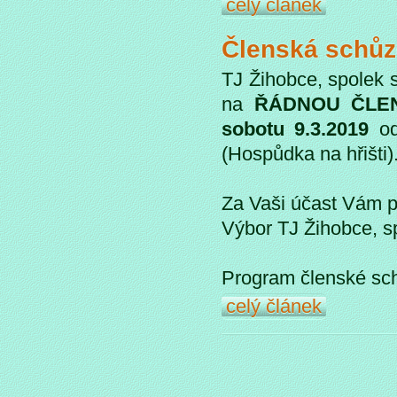
celý článek
Členská schů
TJ Žihobce, spolek 
na
ŘÁDNOU ČLE
sobotu 9.3.2019
o
(Hospůdka na hřišti)
Za Vaši účast Vám 
Výbor TJ Žihobce, s
Program členské schů
celý článek