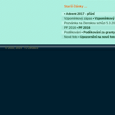
Starší články …
•
Advent 2017 - přání
Vzpomínkový zápas •
Vzpomínkový
Pozvánka na členskou schůzi 5.3.2
PF 2016 •
PF 2016
Poděkování •
Poděkování za grant
Nové foto •
Upozornění na nové fot
© 2010, 2014 TJ Žihobce