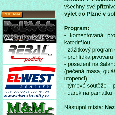
všechny své příznivc
výlet do Plzně v so
REKLAMA
Program:
- komentovaná pro
katedrálou
- zážitkový program
- prohlídka pivovar
- posezení na šalan
(pečená masa, guláš
utopenci)
- týmové soutěže – p
- dárek na památku 
Nástupní místa:
Nez