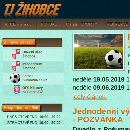
AKCE v areálu
FOTBAL
Ostatní­ SPORTY
REKREACE 
Zjímavé odkazy
Obecní úřad
Žihobce
Infocentrum
Žihobce
Fotbal
neděle
19.05.2019
1
ŠumavaNet Cz
neděle
09.06.2019
1
OFS Klatovy
na Fotbal.CZ
celý článek
Hospůdka na hřišti
Jednodenní výl
DNES OTEVŘENO:
10:00 - 20:00
- POZVÁNKA
ZÍTRA OTEVŘENO:
10:00 - 20:00
Divadlo z Pošumav