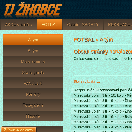
AKCE v areálu
FOTBAL
Ostatní­ SPORTY
REKREACE 
FOTBAL » A tým
A tým
B tým
Obsah stránky nenalezen
Omlouváme se, ale tato část našich 
Malá kopaná
Stará garda
Starší články …
FANCLUB
Rozpis utkání •
Rozlosování jarní čás
Perličky
Mistrovské utkání 3.tř. - 10. kolo •
Měc
Mistrovské utkání 3.tř. - 9. kolo •
Žiho
Fotogalerie
Mistrovské utkání 3.tř. - 8. kolo •
Moch
Mistrovské utkání 3.tř. - 7. kolo •
Žiho
Historie
Mistrovské utkání 3.tř. - 6. kolo •
Bole
Mistrovské utkání 3.tř. - 5. kolo •
Žiho
Mistrovské utkání 3.tř. - 4. kolo •
Velk
Zjímavé odkazy