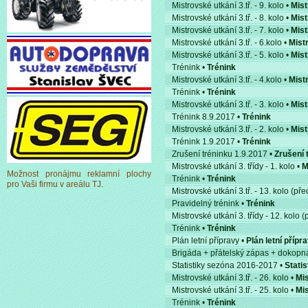
Mistrovské utkání 3.tř. - 9. kolo •
Mist
Mistrovské utkání 3.tř. - 8. kolo •
Mist
Mistrovské utkání 3.tř. - 7. kolo •
Mist
Mistrovské utkání 3.tř. - 6.kolo •
Mistr
Mistrovské utkání 3.tř. - 5. kolo •
Mist
Trénink •
Trénink
Mistrovské utkání 3.tř. - 4.kolo •
Mist
Trénink •
Trénink
Mistrovské utkání 3.tř. - 3. kolo •
Mist
Trénink 8.9.2017 •
Trénink
Mistrovské utkání 3.tř. - 2. kolo •
Mist
Trénink 1.9.2017 •
Trénink
Zrušení tréninku 1.9.2017 •
Zrušení t
Mistrovské utkání 3. třídy - 1. kolo •
M
Možnost pronájmu reklamní plochy
Trénink •
Trénink
pro Vaši firmu v areálu TJ
.
Mistrovské utkání 3.tř. - 13. kolo (p
Pravidelný trénink •
Trénink
Mistrovské utkání 3. třídy - 12. kolo
Trénink •
Trénink
Plán letní přípravy •
Plán letní přípr
Brigáda + přátelský zápas + dokopn
Statistiky sezóna 2016-2017 •
Stati
Mistrovské utkání 3.tř. - 26. kolo •
Mis
Mistrovské utkání 3.tř. - 25. kolo •
Mis
Trénink •
Trénink