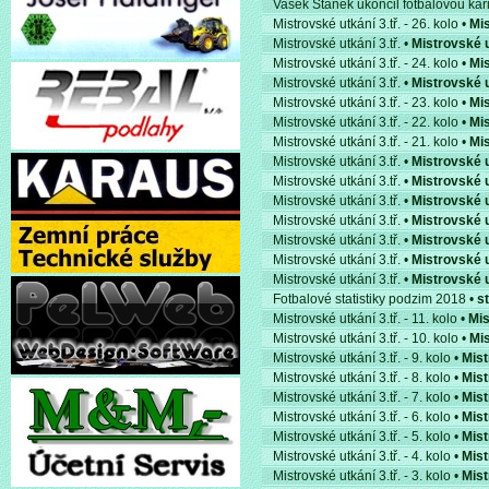
Vašek Staněk ukončil fotbalovou kari
Mistrovské utkání 3.tř. - 26. kolo •
Mis
Mistrovské utkání 3.tř. •
Mistrovské u
Mistrovské utkání 3.tř. - 24. kolo •
Mis
Mistrovské utkání 3.tř. •
Mistrovské u
Mistrovské utkání 3.tř. - 23. kolo •
Mis
Mistrovské utkání 3.tř. - 22. kolo •
Mis
Mistrovské utkání 3.tř. - 21. kolo •
Mis
Mistrovské utkání 3.tř. •
Mistrovské u
Mistrovské utkání 3.tř. •
Mistrovské u
Mistrovské utkání 3.tř. •
Mistrovské u
Mistrovské utkání 3.tř. •
Mistrovské u
Mistrovské utkání 3.tř. •
Mistrovské u
Mistrovské utkání 3.tř. •
Mistrovské u
Mistrovské utkání 3.tř. •
Mistrovské u
Fotbalové statistiky podzim 2018 •
s
Mistrovské utkání 3.tř. - 11. kolo •
Mis
Mistrovské utkání 3.tř. - 10. kolo •
Mis
Mistrovské utkání 3.tř. - 9. kolo •
Mist
Mistrovské utkání 3.tř. - 8. kolo •
Mist
Mistrovské utkání 3.tř. - 7. kolo •
Mist
Mistrovské utkání 3.tř. - 6. kolo •
Mist
Mistrovské utkání 3.tř. - 5. kolo •
Mist
Mistrovské utkání 3.tř. - 4. kolo •
Mist
Mistrovské utkání 3.tř. - 3. kolo •
Mist