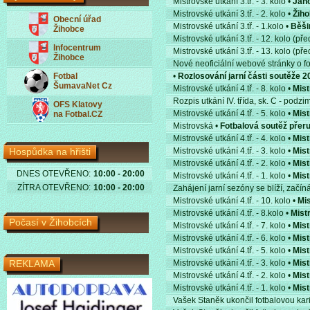
Mistrovské utkání 3.tř. - 3. kolo •
Jano
Mistrovské utkání 3.tř. - 2. kolo •
Žiho
Obecní úřad
Mistrovské utkání 3.tř. - 1.kolo •
Běši
Žihobce
Mistrovské utkání 3.tř. - 12. kolo (p
Infocentrum
Mistrovské utkání 3.tř. - 13. kolo (p
Žihobce
Nové neoficiální webové stránky o fo
Fotbal
•
Rozlosování jarní části soutěže 
ŠumavaNet Cz
Mistrovské utkání 4.tř. - 8. kolo •
Mist
Rozpis utkání IV. třída, sk. C - podz
OFS Klatovy
Mistrovské utkání 4.tř. - 5. kolo •
Mist
na Fotbal.CZ
Mistrovská •
Fotbalová soutěž přer
Mistrovské utkání 4.tř. - 4. kolo •
Mist
Hospůdka na hřišti
Mistrovské utkání 4.tř. - 3. kolo •
Mist
Mistrovské utkání 4.tř. - 2. kolo •
Mist
DNES OTEVŘENO:
10:00 - 20:00
Mistrovské utkání 4.tř. - 1. kolo •
Mist
ZÍTRA OTEVŘENO:
10:00 - 20:00
Zahájení jarní sezóny se blíží, začí
Mistrovské utkání 4.tř. - 10. kolo •
Mis
Mistrovské utkání 4.tř. - 8.kolo •
Mist
Počasí v Žihobcích
Mistrovské utkání 4.tř. - 7. kolo •
Mist
Mistrovské utkání 4.tř. - 6. kolo •
Mist
Mistrovské utkání 4.tř. - 5. kolo •
Mist
REKLAMA
Mistrovské utkání 4.tř. - 3. kolo •
Mist
Mistrovské utkání 4.tř. - 2. kolo •
Mist
Mistrovské utkání 4.tř. - 1. kolo •
Mist
Vašek Staněk ukončil fotbalovou karié